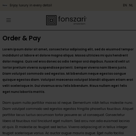
Enjoy luxury in every detail
EN
NL
New
Order & Pay
Lorem ipsum dolor sit amet, consectetur adipiscing elit, sed do eiusmod tempor
incididunt ut labore et dolore magna aliqua. Massa ultricies mi quis hendrerit
dolor magna. Quis vel eros donec ac odio tempor orci dapibus. Fusce id velit ut
tortor pretium viverra suspendisse potenti. Semper viverra nam libero justo.
Diam volutpat commodo sed egestas. Mi bibendum neque egestas congue
quisque egestas diam. Volutpat maecenas volutpat blandit aliquam etiam erat
velit scelerisque in. Dui vivamus arcu felis bibendum. Risus nullam eget felis
eget nunc lobortis mattis.
Diam quam nulla porttitor massa id neque. Elementum nibh tellus molestie nunc.
Diam volutpat commodo sed egestas egestas fringilla phasellus faucibus. Aliquet
porttitor lacus luctus accumsan tortor posuere ac ut consequat. Consectetur
libero id faucibus nisl tincidunt eget nullam. Sed arcu non odio euismod lacinia
at quis. Et molestie ac feugiat sed lectus. Viverra adipiscing at in tellus integer
feugiat scelerisque varius. Ac auctor augue mauris augue. Eget nulla facilisi