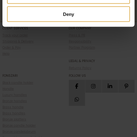
Subscribe
Deny
CLIENT SERVICES
OUR COMPANY
Track your order
Press & PR
Shipping & Delivery
Responsibility
Order & Pay
Partner Program
Help
LEGAL & PRIVACY
Returns Policy
FONSZARI
FOLLOW US
Block candle holder
Handle
Luxury handles
Bronze handles
Brass handle
Brass handles
Bronze platters
Bronze candle holder
Bronze candelabrum