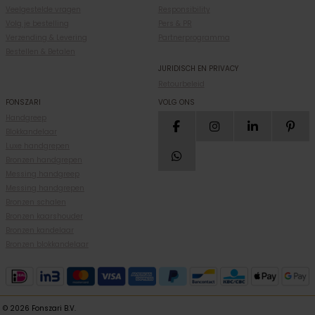
Veelgestelde vragen
Responsibility
Volg je bestelling
Pers & PR
Verzending & Levering
Partnerprogramma
Bestellen & Betalen
JURIDISCH EN PRIVACY
Retourbeleid
FONSZARI
VOLG ONS
Handgreep
Blokkandelaar
Luxe handgrepen
Bronzen handgrepen
Messing handgreep
Messing handgrepen
Bronzen schalen
Bronzen kaarshouder
Bronzen kandelaar
Bronzen blokkandelaar
© 2026 Fonszari B.V.