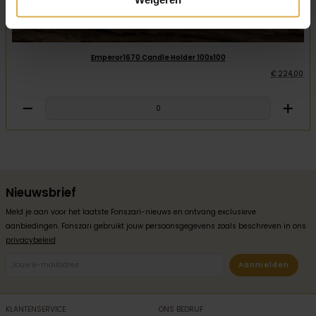
Emperor1670 Candle Holder 100x100
€
224
,
00
Nieuwsbrief
Meld je aan voor het laatste Fonszari-nieuws en ontvang exclusieve
aanbiedingen. Fonszari gebruikt jouw persoonsgegevens zoals beschreven in ons
privacybeleid
.
Aanmelden
KLANTENSERVICE
ONS BEDRIJF