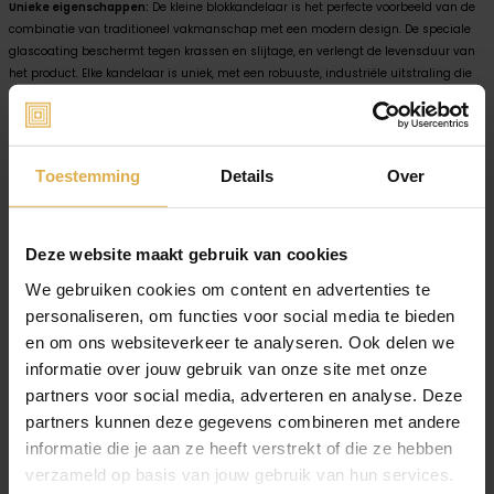
Unieke eigenschappen:
De kleine blokkandelaar is het perfecte voorbeeld van de
combinatie van traditioneel vakmanschap met een modern design. De speciale
glascoating beschermt tegen krassen en slijtage, en verlengt de levensduur van
het product. Elke kandelaar is uniek, met een robuuste, industriële uitstraling die
prachtig past in zowel klassieke als moderne inrichtingen.
Gebruik en onderhoud:
Voor langdurig behoud van je kleine blokkandelaar, raden
wij aan om deze regelmatig af te stoffen met een zachte, droge doek. Vermijd het
Toestemming
Details
Over
gebruik van schurende schoonmaakmiddelen om de glascoating intact te
houden.
Bestellen:
Voeg een ambachtelijk vervaardigd stuk toe aan je interieurcollectie.
Deze website maakt gebruik van cookies
Bestel vandaag nog de Fonszari Lily1613 Candle Holder en geniet van een tijdloze
toevoeging aan je thuisdecoratie.
We gebruiken cookies om content en advertenties te
personaliseren, om functies voor social media te bieden
Techniek
Gesmeed
en om ons websiteverkeer te analyseren. Ook delen we
Te bestellen vanaf
3 stuks
informatie over jouw gebruik van onze site met onze
partners voor social media, adverteren en analyse. Deze
Afmetingen
45 x 45 x 48 mm (BxDxH) Let
partners kunnen deze gegevens combineren met andere
op: aangezien elk product
handgemaakt is, kunnen de
informatie die je aan ze heeft verstrekt of die ze hebben
afmetingen en het uiterlijk
verzameld op basis van jouw gebruik van hun services.
enigszins verschillen.