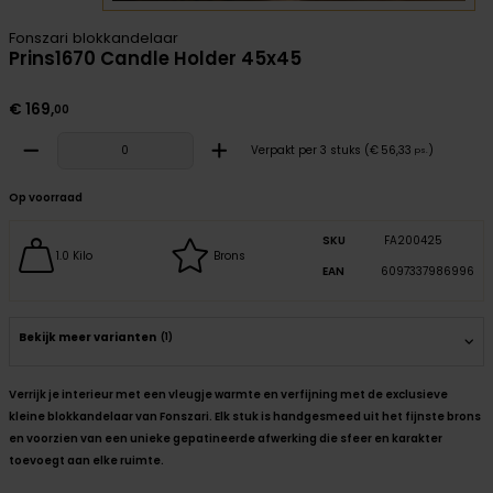
Fonszari blokkandelaar
Prins1670 Candle Holder 45x45
€
169
,
00
Verpakt per 3 stuks (
€
56
,
33
)
ps.
Op voorraad
SKU
FA200425
1.0 Kilo
Brons
EAN
6097337986996
Bekijk meer varianten
(1)
Verrijk je interieur met een vleugje warmte en verfijning met de exclusieve
kleine blokkandelaar van Fonszari. Elk stuk is handgesmeed uit het fijnste brons
en voorzien van een unieke gepatineerde afwerking die sfeer en karakter
toevoegt aan elke ruimte.