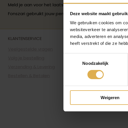
Meld je aan voor het laatste Fonszari-nieuws en ontvan
Fonszari gebruikt jouw persoonsgegevens zoals beschre
Deze website maakt gebruik
We gebruiken cookies om cont
websiteverkeer te analyseren
media, adverteren en analys
KLANTENSERVICE
heeft verstrekt of die ze he
Veelgestelde vragen
Toestemmingsselectie
Volg je bestelling
Noodzakelijk
Verzending & Levering
Bestellen & Betalen
Weigeren