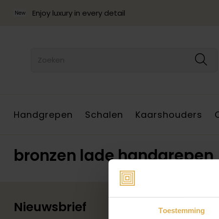
Enjoy luxury in every detail
New
Handgrepen
Schalen
Kaarshouders
bronzen lade handgrepen
Nieuwsbrief
Toestemming