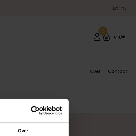
EN
NL
0
€
0
,
00
Over
Contact
Over