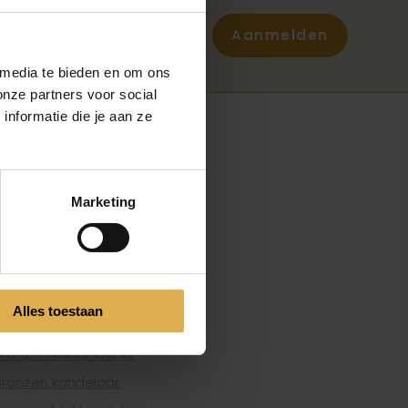
Aanmelden
 media te bieden en om ons
onze partners voor social
nformatie die je aan ze
FONSZARI
Handgreep
Blokkandelaar
Marketing
Luxe handgrepen
Bronzen handgrepen
Messing handgreep
Messing handgrepen
Alles toestaan
Bronzen schalen
Bronzen kaarshouder
Bronzen kandelaar