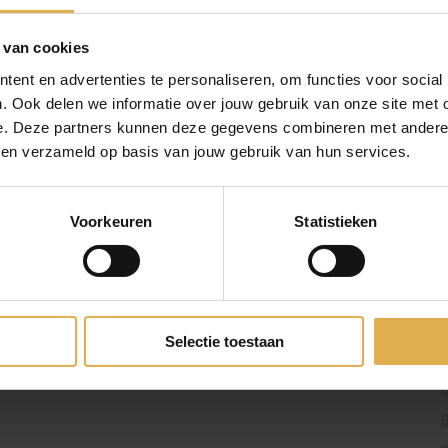
g exclusieve aanbiedingen.
ven in ons
privacybeleid
.
 van cookies
ent en advertenties te personaliseren, om functies voor social
. Ook delen we informatie over jouw gebruik van onze site met 
e. Deze partners kunnen deze gegevens combineren met andere i
ONS BEDRIJF
bben verzameld op basis van jouw gebruik van hun services.
Responsibility
Pers & PR
Voorkeuren
Statistieken
Partnerprogramma
JURIDISCH EN PRIVACY
Retourbeleid
Selectie toestaan