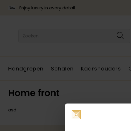
Enjoy luxury in every detail
New
Handgrepen
Schalen
Kaarshouders
Home front
asd