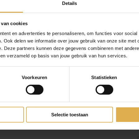
Details
g exclusieve aanbiedingen.
 van cookies
ven in ons
privacybeleid
.
ent en advertenties te personaliseren, om functies voor social
. Ook delen we informatie over jouw gebruik van onze site met 
e. Deze partners kunnen deze gegevens combineren met andere i
bben verzameld op basis van jouw gebruik van hun services.
ONS BEDRIJF
Responsibility
Voorkeuren
Statistieken
Pers & PR
Partnerprogramma
JURIDISCH EN PRIVACY
Selectie toestaan
Retourbeleid