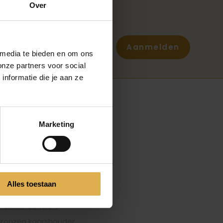
Over
Aanmelden
 media te bieden en om ons
onze partners voor social
nformatie die je aan ze
FONSZARI
Handgreep
Marketing
Blokkandelaar
Luxe handgrepen
Bronzen handgrepen
Messing handgreep
Alles toestaan
Messing handgrepen
Bronzen schalen
Bronzen kaarshouder