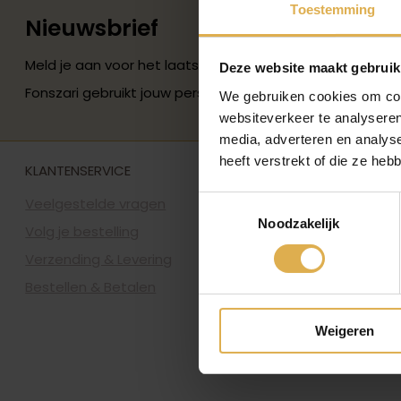
Toestemming
Nieuwsbrief
Meld je aan voor het laatste Fonszari-nieuws en ontvan
Deze website maakt gebruik
Fonszari gebruikt jouw persoonsgegevens zoals beschre
We gebruiken cookies om cont
websiteverkeer te analyseren
media, adverteren en analys
heeft verstrekt of die ze he
KLANTENSERVICE
Veelgestelde vragen
Toestemmingsselectie
Noodzakelijk
Volg je bestelling
Verzending & Levering
Bestellen & Betalen
Weigeren