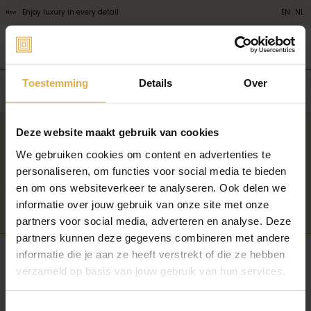
Enjoy luxury in every detail
EN
NL
New
Toestemming
Details
Over
industriele handvatten
Deze website maakt gebruik van cookies
Nieuwsbrief
Meld je aan voor het laatste Fonszari-nieuws en ontvang exclusieve
We gebruiken cookies om content en advertenties te
aanbiedingen. Fonszari gebruikt jouw persoonsgegevens zoals beschreven in ons
personaliseren, om functies voor social media te bieden
privacybeleid
.
en om ons websiteverkeer te analyseren. Ook delen we
informatie over jouw gebruik van onze site met onze
Aanmelden
partners voor social media, adverteren en analyse. Deze
partners kunnen deze gegevens combineren met andere
KLANTENSERVICE
ONS BEDRIJF
informatie die je aan ze heeft verstrekt of die ze hebben
Veelgestelde vragen
Responsibility
verzameld op basis van jouw gebruik van hun services.
Volg je bestelling
Pers & PR
Verzending & Levering
Partnerprogramma
Bestellen & Betalen
Toestemmingsselectie