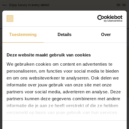
Enjoy luxury in every detail
EN
NL
New
Toestemming
Details
Over
loft handvatten
Deze website maakt gebruik van cookies
Nieuwsbrief
Meld je aan voor het laatste Fonszari-nieuws en ontvang exclusieve
We gebruiken cookies om content en advertenties te
aanbiedingen. Fonszari gebruikt jouw persoonsgegevens zoals beschreven in ons
personaliseren, om functies voor social media te bieden
privacybeleid
.
en om ons websiteverkeer te analyseren. Ook delen we
informatie over jouw gebruik van onze site met onze
Aanmelden
partners voor social media, adverteren en analyse. Deze
partners kunnen deze gegevens combineren met andere
KLANTENSERVICE
ONS BEDRIJF
informatie die je aan ze heeft verstrekt of die ze hebben
Veelgestelde vragen
Responsibility
verzameld op basis van jouw gebruik van hun services.
Volg je bestelling
Pers & PR
Verzending & Levering
Partnerprogramma
Bestellen & Betalen
Toestemmingsselectie