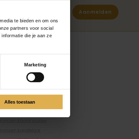
Aanmelden
 media te bieden en om ons
onze partners voor social
nformatie die je aan ze
FONSZARI
Handgreep
Blokkandelaar
Marketing
Luxe handgrepen
Bronzen handgrepen
Messing handgreep
Messing handgrepen
Alles toestaan
Bronzen schalen
Bronzen kaarshouder
Bronzen kandelaar