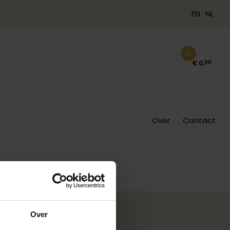
EN
NL
0
€
0
,
00
Over
Contact
Over