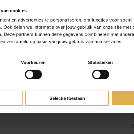
g exclusieve aanbiedingen.
 van cookies
ven in ons
privacybeleid
.
ent en advertenties te personaliseren, om functies voor social
. Ook delen we informatie over jouw gebruik van onze site met 
e. Deze partners kunnen deze gegevens combineren met andere i
ONS BEDRIJF
bben verzameld op basis van jouw gebruik van hun services.
Responsibility
Pers & PR
Voorkeuren
Statistieken
Partnerprogramma
JURIDISCH EN PRIVACY
Selectie toestaan
Retourbeleid