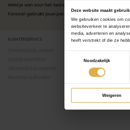
Meld je aan voor het laatste Fonszari-nieuws en ontvan
Deze website maakt gebruik
Fonszari gebruikt jouw persoonsgegevens zoals beschre
We gebruiken cookies om cont
websiteverkeer te analyseren
media, adverteren en analys
KLANTENSERVICE
heeft verstrekt of die ze he
Veelgestelde vragen
Toestemmingsselectie
Volg je bestelling
Noodzakelijk
Verzending & Levering
Bestellen & Betalen
Weigeren