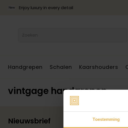
Enjoy luxury in every detail
New
Handgrepen
Schalen
Kaarshouders
vintgage handgrepen
Nieuwsbrief
Toestemming