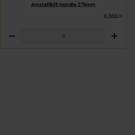
Amstel1625 Handle 275mm
€
569
,
00