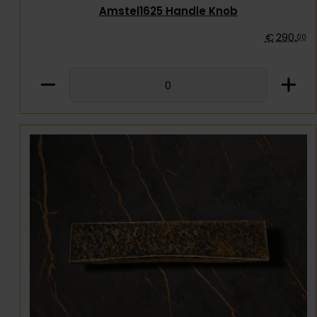
Amstel1625 Handle Knob
€
290
,
00