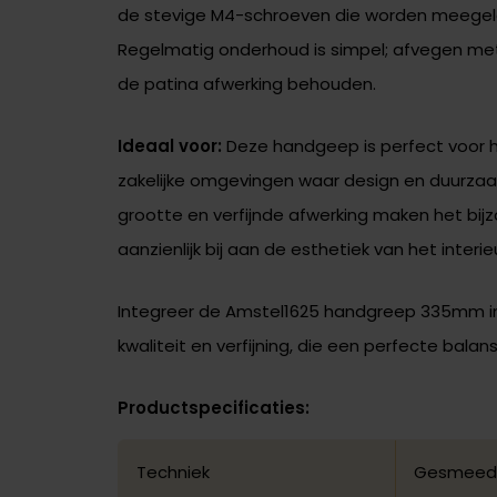
de stevige M4-schroeven die worden meegelev
Regelmatig onderhoud is simpel; afvegen met e
de patina afwerking behouden.
Ideaal voor:
Deze handgeep is perfect voor h
zakelijke omgevingen waar design en duurzaa
grootte en verfijnde afwerking maken het bij
aanzienlijk bij aan de esthetiek van het interie
Integreer de Amstel1625 handgreep 335mm in 
kwaliteit en verfijning, die een perfecte bala
Productspecificaties:
Techniek
Gesmee