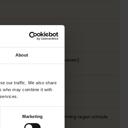
About
x 20, 2x M4 x 25, 2x M4 x 30 schroeven)
se our traffic. We also share
ers who may combine it with
 services.
 patina
ating voor verbeterde bescherming tegen schade
Marketing