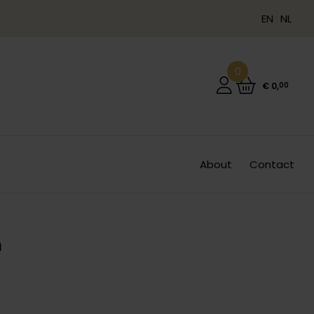
EN
NL
0
€
0
,
00
About
Contact
m