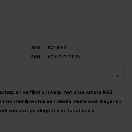
SKU
FA200591
EAN
6097323133199
schap en verfijnd ontwerp met onze Amstel1625
t aanzienlijke stuk een ideale keuze voor diegenen
voel van statige elegantie en functionele