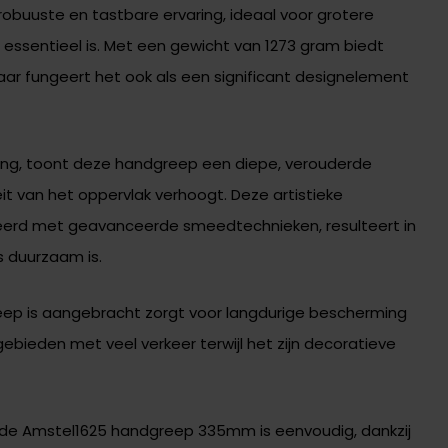
uuste en tastbare ervaring, ideaal voor grotere
p essentieel is. Met een gewicht van 1273 gram biedt
r fungeert het ook als een significant designelement
ng, toont deze handgreep een diepe, verouderde
it van het oppervlak verhoogt. Deze artistieke
erd met geavanceerde smeedtechnieken, resulteert in
ls duurzaam is.
eep is aangebracht zorgt voor langdurige bescherming
gebieden met veel verkeer terwijl het zijn decoratieve
n de Amstel1625 handgreep 335mm is eenvoudig, dankzij