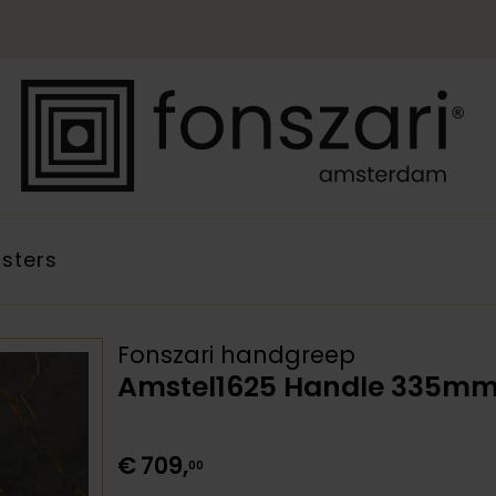
sters
Fonszari handgreep
Amstel1625 Handle 335m
€
709
,
00