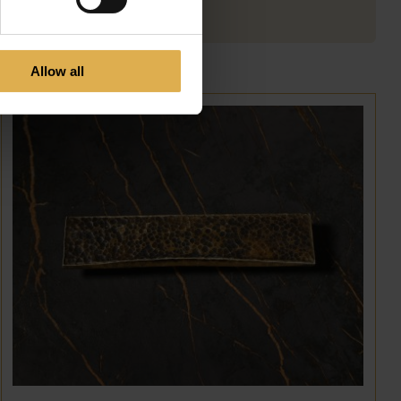
smeedtechnieken
Allow all