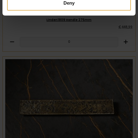
Deny
Linden1809 Handle 275mm
€
448
,
99