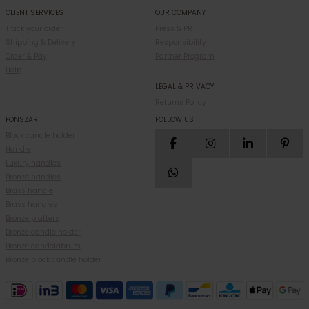
CLIENT SERVICES
OUR COMPANY
Track your order
Press & PR
Shipping & Delivery
Responsibility
Order & Pay
Partner Program
Help
LEGAL & PRIVACY
Returns Policy
FONSZARI
FOLLOW US
Block candle holder
Handle
Luxury handles
Bronze handles
Brass handle
Brass handles
Bronze platters
Bronze candle holder
Bronze candelabrum
Bronze block candle holder