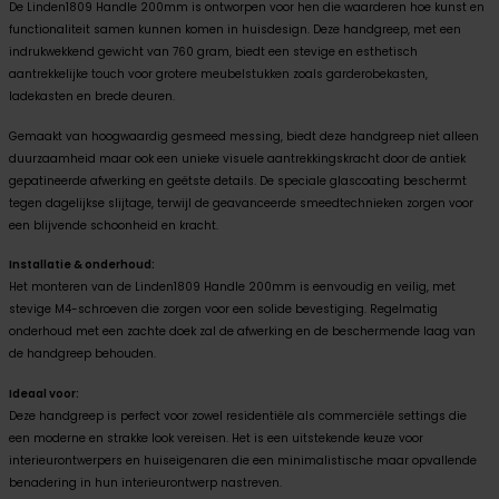
De Linden1809 Handle 200mm is ontworpen voor hen die waarderen hoe kunst en
functionaliteit samen kunnen komen in huisdesign. Deze handgreep, met een
indrukwekkend gewicht van 760 gram, biedt een stevige en esthetisch
aantrekkelijke touch voor grotere meubelstukken zoals garderobekasten,
ladekasten en brede deuren.
Gemaakt van hoogwaardig gesmeed messing, biedt deze handgreep niet alleen
duurzaamheid maar ook een unieke visuele aantrekkingskracht door de antiek
gepatineerde afwerking en geëtste details. De speciale glascoating beschermt
tegen dagelijkse slijtage, terwijl de geavanceerde smeedtechnieken zorgen voor
een blijvende schoonheid en kracht.
Installatie & onderhoud:
Het monteren van de Linden1809 Handle 200mm is eenvoudig en veilig, met
stevige M4-schroeven die zorgen voor een solide bevestiging. Regelmatig
onderhoud met een zachte doek zal de afwerking en de beschermende laag van
de handgreep behouden.
Ideaal voor:
Deze handgreep is perfect voor zowel residentiële als commerciële settings die
een moderne en strakke look vereisen. Het is een uitstekende keuze voor
interieurontwerpers en huiseigenaren die een minimalistische maar opvallende
benadering in hun interieurontwerp nastreven.