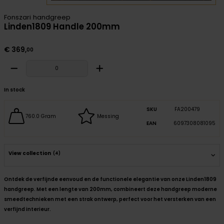
Fonszari handgreep
Linden1809 Handle 200mm
€
369
,
00
In stock
SKU
FA200479
760.0 Gram
Messing
EAN
6097308081095
View collection
(4)
Ontdek de verfijnde eenvoud en de functionele elegantie van onze Linden1809
handgreep. Met een lengte van 200mm, combineert deze handgreep moderne
smeedtechnieken met een strak ontwerp, perfect voor het versterken van een
verfijnd interieur.