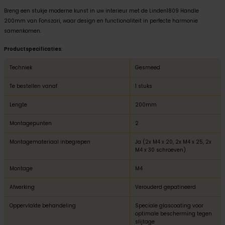
Breng een stukje moderne kunst in uw interieur met de Linden1809 Handle
200mm van Fonszari, waar design en functionaliteit in perfecte harmonie
samenkomen.
Productspecificaties
:
Techniek
Gesmeed
Te bestellen vanaf
1 stuks
Lengte
200mm
Montagepunten
2
Montagemateriaal inbegrepen
Ja (2x M4 x 20, 2x M4 x 25, 2x
M4 x 30 schroeven)
Montage
M4
Afwerking
Verouderd gepatineerd
Oppervlakte behandeling
Speciale glascoating voor
optimale bescherming tegen
slijtage