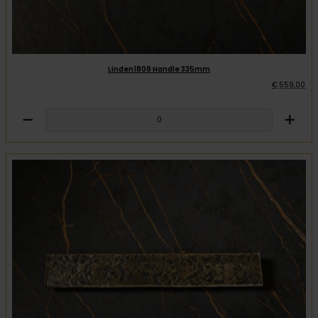
Linden1809 Handle 335mm
€
559
,
00