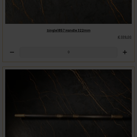
Single1857 Handle 322mm
€
339
,
00