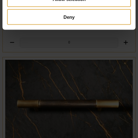
Deny
Single1857 Handle 192mm
€
309
,
00