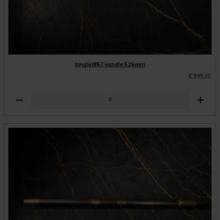
Single1857 Handle 525mm
€
649
,
00