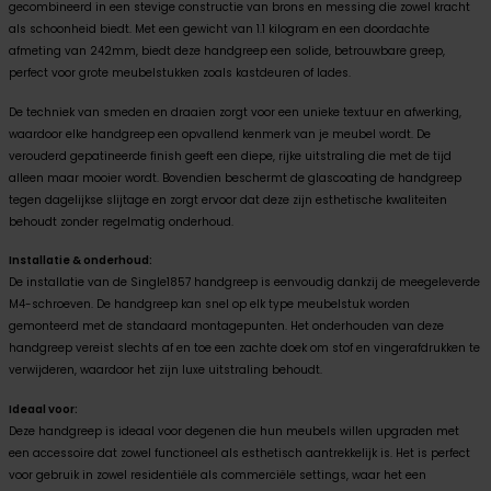
gecombineerd in een stevige constructie van brons en messing die zowel kracht
als schoonheid biedt. Met een gewicht van 1.1 kilogram en een doordachte
afmeting van 242mm, biedt deze handgreep een solide, betrouwbare greep,
perfect voor grote meubelstukken zoals kastdeuren of lades.
De techniek van smeden en draaien zorgt voor een unieke textuur en afwerking,
waardoor elke handgreep een opvallend kenmerk van je meubel wordt. De
verouderd gepatineerde finish geeft een diepe, rijke uitstraling die met de tijd
alleen maar mooier wordt. Bovendien beschermt de glascoating de handgreep
tegen dagelijkse slijtage en zorgt ervoor dat deze zijn esthetische kwaliteiten
behoudt zonder regelmatig onderhoud.
Installatie & onderhoud:
De installatie van de Single1857 handgreep is eenvoudig dankzij de meegeleverde
M4-schroeven. De handgreep kan snel op elk type meubelstuk worden
gemonteerd met de standaard montagepunten. Het onderhouden van deze
handgreep vereist slechts af en toe een zachte doek om stof en vingerafdrukken te
verwijderen, waardoor het zijn luxe uitstraling behoudt.
Ideaal voor:
Deze handgreep is ideaal voor degenen die hun meubels willen upgraden met
een accessoire dat zowel functioneel als esthetisch aantrekkelijk is. Het is perfect
voor gebruik in zowel residentiële als commerciële settings, waar het een