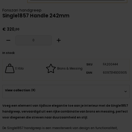
Fonszari handgreep
Single1857 Handle 242mm
€
320
,
00
In stock
SKU
FA200444
1.1 Kilo
Brons & Messing
EAN
6097314930905
View collection
(8)
Voeg een element van tijdloze elegantie toe aan je interieur met de Single1857
handgreep, vervaardigd uit een rijke combinatie van brons en messing, perfect
voor diegenen die streven naar duurzaamheid en stijl.
De Single1857 handgreep is een meesterwerk van design en functionaliteit,