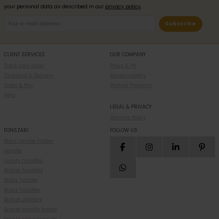
your personal data as described in our
privacy policy
.
Subscribe
CLIENT SERVICES
OUR COMPANY
Track your order
Press & PR
Shipping & Delivery
Responsibility
Order & Pay
Partner Program
Help
LEGAL & PRIVACY
Returns Policy
FONSZARI
FOLLOW US
Block candle holder
Handle
Luxury handles
Bronze handles
Brass handle
Brass handles
Bronze platters
Bronze candle holder