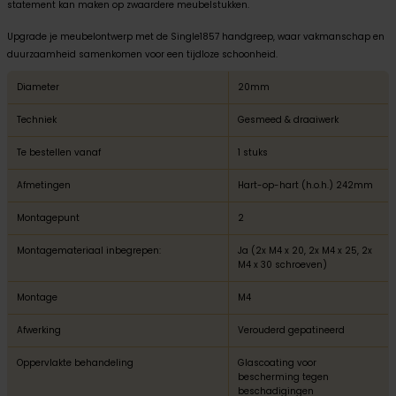
statement kan maken op zwaardere meubelstukken.
Upgrade je meubelontwerp met de Single1857 handgreep, waar vakmanschap en
duurzaamheid samenkomen voor een tijdloze schoonheid.
Diameter
20mm
Techniek
Gesmeed & draaiwerk
Te bestellen vanaf
1 stuks
Afmetingen
Hart-op-hart (h.o.h.) 242mm
Montagepunt
2
Montagemateriaal inbegrepen:
Ja (2x M4 x 20, 2x M4 x 25, 2x
M4 x 30 schroeven)
Montage
M4
Afwerking
Verouderd gepatineerd
Oppervlakte behandeling
Glascoating voor
bescherming tegen
beschadigingen