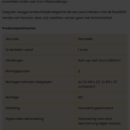
essentieel vinden voor hun interieurdesign.
Voeg een vleugje ambachtelijke elegantie toe aan jouw interieur met de Rose1853
Handle van Fonszari, waar stijl naadloos samen gaat met functionaliteit.
Productspecificaties:
Techniek
Gesmeed
Te bestellen vanaf
1 stuks
Afmetingen
Hart-op-hart (h.o.h.)160mm
Montagepunten
2
Montagemateriaal inbegrepen
Ja (2x M4 x 20, 2x M4 x 25
schroeven)
Montage
M4
Afwerking
Verouderd gepatineerd
Oppervlakte behandeling
Glascoating voor extra
bescherming tegen krassen