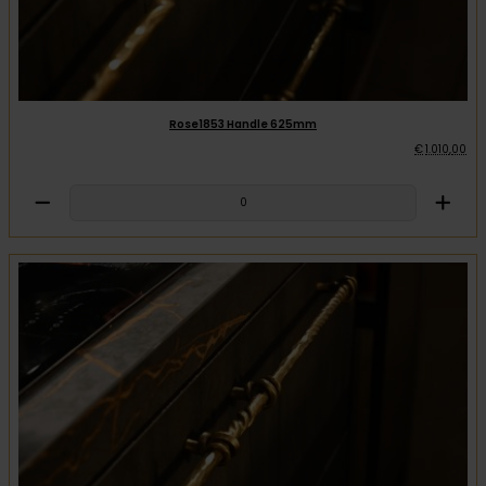
Rose1853 Handle 625mm
€
1.010
,
00