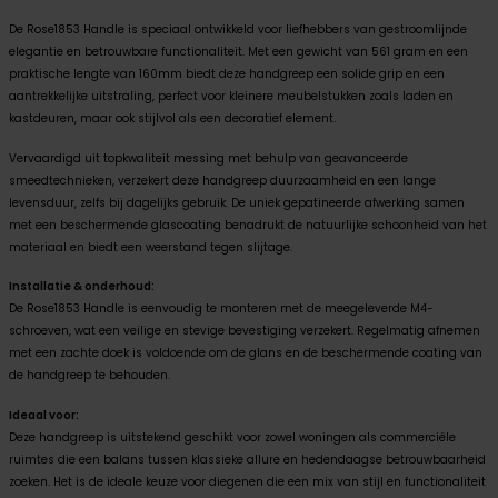
De Rose1853 Handle is speciaal ontwikkeld voor liefhebbers van gestroomlijnde
elegantie en betrouwbare functionaliteit. Met een gewicht van 561 gram en een
praktische lengte van 160mm biedt deze handgreep een solide grip en een
aantrekkelijke uitstraling, perfect voor kleinere meubelstukken zoals laden en
kastdeuren, maar ook stijlvol als een decoratief element.
Vervaardigd uit topkwaliteit messing met behulp van geavanceerde
smeedtechnieken, verzekert deze handgreep duurzaamheid en een lange
levensduur, zelfs bij dagelijks gebruik. De uniek gepatineerde afwerking samen
met een beschermende glascoating benadrukt de natuurlijke schoonheid van het
materiaal en biedt een weerstand tegen slijtage.
Installatie & onderhoud:
De Rose1853 Handle is eenvoudig te monteren met de meegeleverde M4-
schroeven, wat een veilige en stevige bevestiging verzekert. Regelmatig afnemen
met een zachte doek is voldoende om de glans en de beschermende coating van
de handgreep te behouden.
Ideaal voor:
Deze handgreep is uitstekend geschikt voor zowel woningen als commerciële
ruimtes die een balans tussen klassieke allure en hedendaagse betrouwbaarheid
zoeken. Het is de ideale keuze voor diegenen die een mix van stijl en functionaliteit