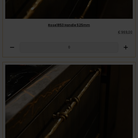
Rose1853 Handle 525mm
€
969
,
00