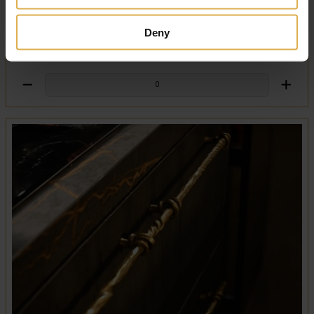
Deny
Rose1853 Handle 322mm
€
850
,
00