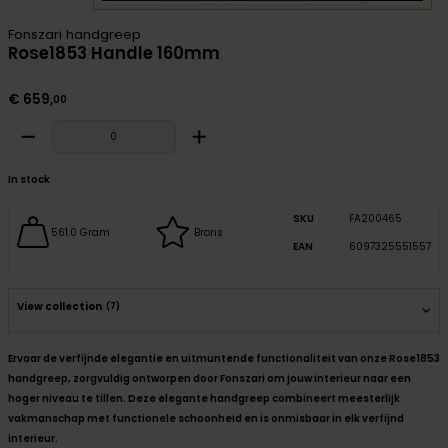
Fonszari handgreep
Rose1853 Handle 160mm
€
659
,
00
In stock
SKU
FA200465
561.0 Gram
Brons
EAN
6097325551557
View collection
(7)
Ervaar de verfijnde elegantie en uitmuntende functionaliteit van onze Rose1853
handgreep, zorgvuldig ontworpen door Fonszari om jouw interieur naar een
hoger niveau te tillen. Deze elegante handgreep combineert meesterlijk
vakmanschap met functionele schoonheid en is onmisbaar in elk verfijnd
interieur.